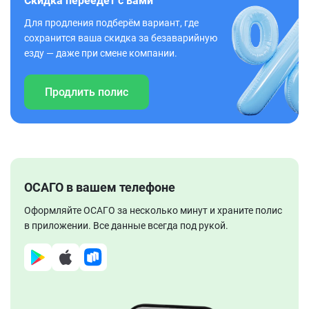
Скидка переедет с вами
Для продления подберём вариант, где
сохранится ваша скидка за безаварийную
езду — даже при смене компании.
Продлить полис
ОСАГО в вашем телефоне
Оформляйте ОСАГО за несколько минут и храните полис
в приложении. Все данные всегда под рукой.