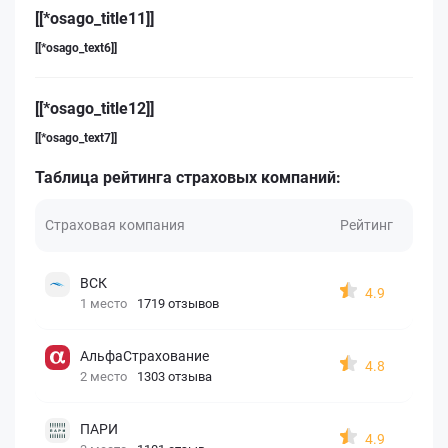
[[*osago_title11]]
[[*osago_text6]]
[[*osago_title12]]
[[*osago_text7]]
Таблица рейтинга страховых компаний:
Страховая компания
Рейтинг
ВСК
4.9
1 место
1719 отзывов
АльфаСтрахование
4.8
2 место
1303 отзыва
ПАРИ
4.9