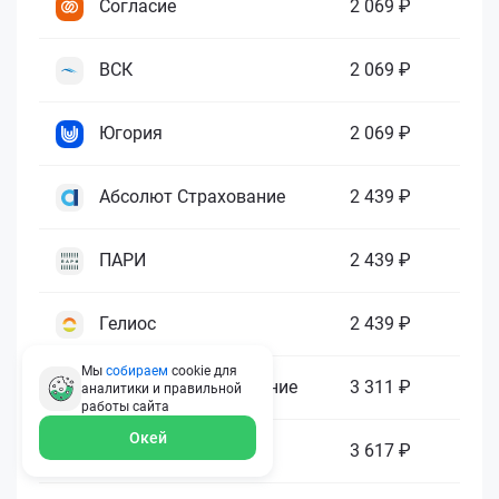
Согласие
2 069 ₽
ВСК
2 069 ₽
Югория
2 069 ₽
Абсолют Страхование
2 439 ₽
ПАРИ
2 439 ₽
Гелиос
2 439 ₽
Мы
собираем
cookie для
Ренессанс Страхование
3 311 ₽
аналитики и правильной
работы
сайта
Окей
Зетта Страхование
3 617 ₽