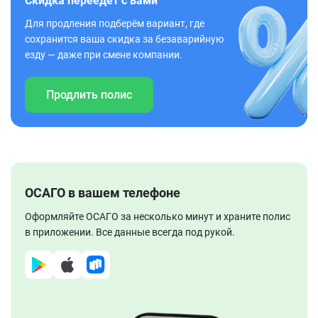
Скидка переедет с вами
Для продления подберём вариант, где
сохранится ваша скидка за безаварийную
езду — даже при смене компании.
Продлить полис
ОСАГО в вашем телефоне
Оформляйте ОСАГО за несколько минут и храните полис
в приложении. Все данные всегда под рукой.