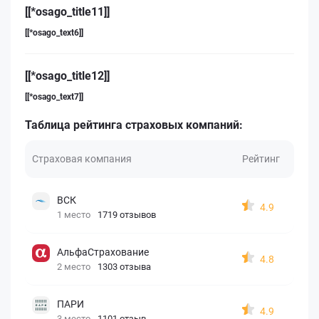
[[*osago_title11]]
[[*osago_text6]]
[[*osago_title12]]
[[*osago_text7]]
Таблица рейтинга страховых компаний:
Страховая компания
Рейтинг
ВСК
4.9
1 место
1719 отзывов
АльфаСтрахование
4.8
2 место
1303 отзыва
ПАРИ
4.9
3 место
1101 отзыв