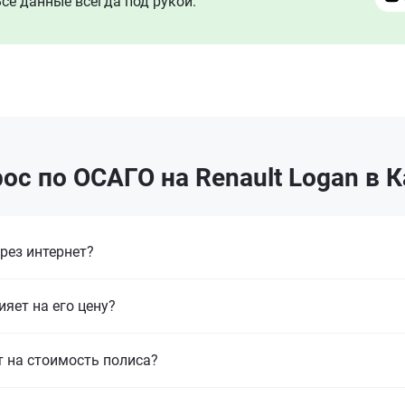
се данные всегда под рукой.
ос по ОСАГО на Renault Logan в 
рез интернет?
ияет на его цену?
т на стоимость полиса?