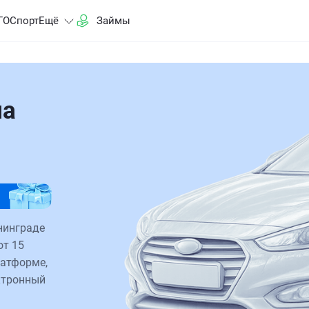
ГО
Спорт
Ещё
Займы
на
нинграде
от 15
латформе,
ктронный