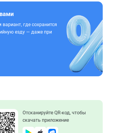
 вами
 вариант, где сохранится
ийную езду — даже при
Отсканируйте QR-код, чтобы
скачать приложение