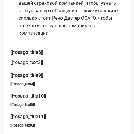
вашей страховой компанией, чтобы узнать
статус вашего обращения. Также уточняйте,
сколько стоит Рено Дастер ОСАГО, чтобы
получить точную информацию по
компенсации.
[[*osago_title8]]
[[*osago_text3]]
[[*osago_title9]]
[[*osago_text4]]
[[*osago_title10]]
[[*osago_text5]]
[[*osago_title11]]
[[*osago_text6]]