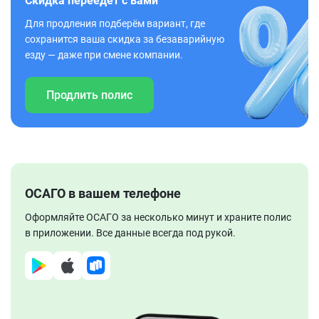
Скидка переедет с вами
Для продления подберём вариант, где
сохранится ваша скидка за безаварийную
езду — даже при смене компании.
Продлить полис
ОСАГО в вашем телефоне
Оформляйте ОСАГО за несколько минут и храните полис
в приложении. Все данные всегда под рукой.