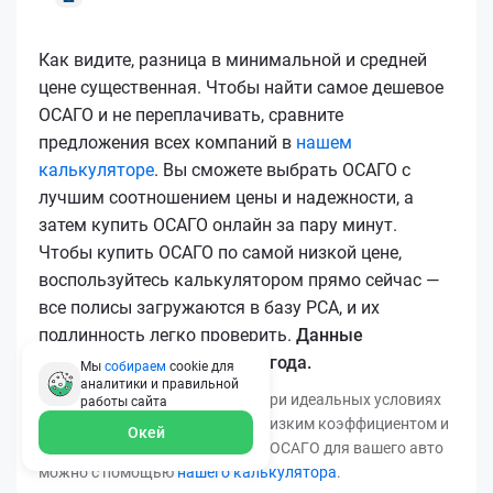
Как видите, разница в минимальной и средней
цене существенная. Чтобы найти самое дешевое
ОСАГО и не переплачивать, сравните
предложения всех компаний в
нашем
калькуляторе
. Вы сможете выбрать ОСАГО с
лучшим соотношением цены и надежности, а
затем купить ОСАГО онлайн за пару минут.
Чтобы купить ОСАГО по самой низкой цене,
воспользуйтесь калькулятором прямо сейчас —
все полисы загружаются в базу РСА, и их
подлинность легко проверить.
Данные
актуальны для марта 2026 года.
Мы
собираем
cookie для
аналитики и правильной
*Минимальная цена получена при идеальных условиях
работы
сайта
(безаварийный стаж, регион с низким коэффициентом и
Окей
т.д.). Узнать точную стоимость ОСАГО для вашего авто
можно с помощью
нашего калькулятора
.