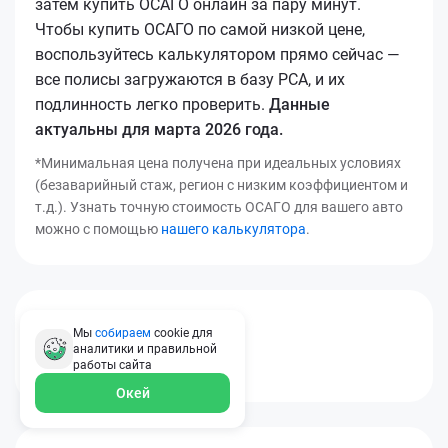
затем купить ОСАГО онлайн за пару минут.
Чтобы купить ОСАГО по самой низкой цене,
воспользуйтесь калькулятором прямо сейчас —
все полисы загружаются в базу РСА, и их
подлинность легко проверить.
Данные
актуальны для марта 2026 года.
*Минимальная цена получена при идеальных условиях
(безаварийный стаж, регион с низким коэффициентом и
т.д.). Узнать точную стоимость ОСАГО для вашего авто
можно с помощью
нашего калькулятора
.
[[*osago_title14]]
Мы
собираем
cookie для
аналитики и правильной
работы
сайта
[[*osago_text8]]
Окей