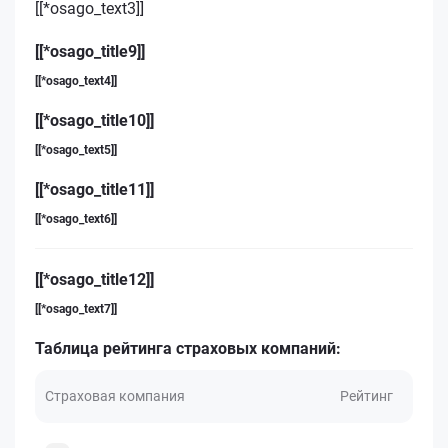
[[*osago_text3]]
[[*osago_title9]]
[[*osago_text4]]
[[*osago_title10]]
[[*osago_text5]]
[[*osago_title11]]
[[*osago_text6]]
[[*osago_title12]]
[[*osago_text7]]
Таблица рейтинга страховых компаний:
Страховая компания
Рейтинг