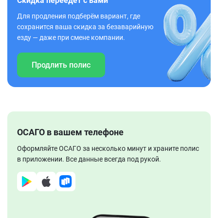
Скидка переедет с вами
Для продления подберём вариант, где
сохранится ваша скидка за безаварийную
езду — даже при смене компании.
Продлить полис
ОСАГО в вашем телефоне
Оформляйте ОСАГО за несколько минут и храните полис
в приложении. Все данные всегда под рукой.