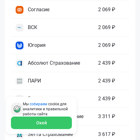
Согласие
2 069 ₽
ВСК
2 069 ₽
Югория
2 069 ₽
Абсолют Страхование
2 439 ₽
ПАРИ
2 439 ₽
Гелиос
2 439 ₽
Мы
собираем
cookie для
аналитики и правильной
работы
сайта
Ренессанс Страхование
3 311 ₽
Окей
Зетта Страхование
3 617 ₽