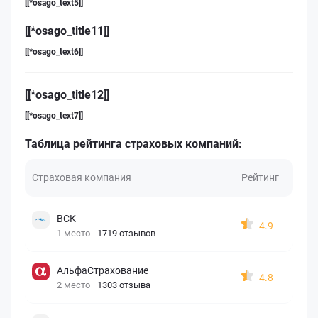
[[*osago_text5]]
[[*osago_title11]]
[[*osago_text6]]
[[*osago_title12]]
[[*osago_text7]]
Таблица рейтинга страховых компаний:
Страховая компания
Рейтинг
ВСК
4.9
1 место
1719 отзывов
АльфаСтрахование
4.8
2 место
1303 отзыва