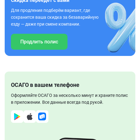
Скидка переедет с вами
Для продления подберём вариант, где
сохранится ваша скидка за безаварийную
езду — даже при смене компании.
Продлить полис
ОСАГО в вашем телефоне
Оформляйте ОСАГО за несколько минут и храните полис
в приложении. Все данные всегда под рукой.