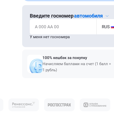
Введите госномер
автомобиля
А 000 АА 00
RUS
У меня нет госномера
100% кешбэк за покупку
Начисляем баллами на счет (1 балл =
1 рубль)