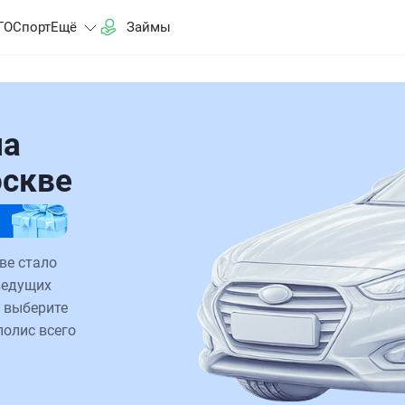
ГО
Спорт
Ещё
Займы
на
оскве
ве стало
ведущих
 выберите
полис всего