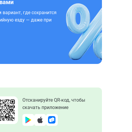
 вами
 вариант, где сохранится
ийную езду — даже при
Отсканируйте QR-код, чтобы
скачать приложение