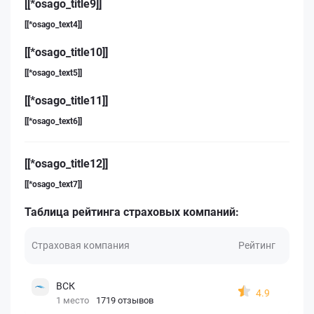
[[*osago_title9]]
[[*osago_text4]]
[[*osago_title10]]
[[*osago_text5]]
[[*osago_title11]]
[[*osago_text6]]
[[*osago_title12]]
[[*osago_text7]]
Таблица рейтинга страховых компаний:
Страховая компания
Рейтинг
ВСК
4.9
1 место
1719 отзывов