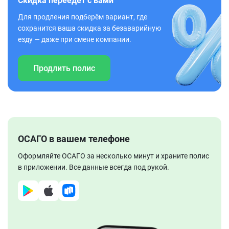
Скидка переедет с вами
Для продления подберём вариант, где
сохранится ваша скидка за безаварийную
езду — даже при смене компании.
Продлить полис
ОСАГО в вашем телефоне
Оформляйте ОСАГО за несколько минут и храните полис
в приложении. Все данные всегда под рукой.