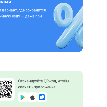
 вами
 вариант, где сохранится
ийную езду — даже при
Отсканируйте QR-код, чтобы
скачать приложение