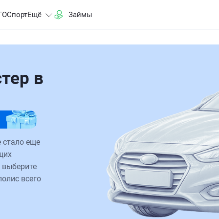
ГО
Спорт
Ещё
Займы
тер в
 стало еще
щих
 выберите
полис всего