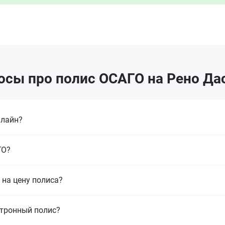
осы про полис ОСАГО на Рено Дас
нлайн?
ГО?
на цену полиса?
ктронный полис?