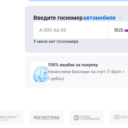
Введите госномер
автомобиля
А 000 АА 00
RUS
У меня нет госномера
100% кешбэк за покупку
Начисляем баллами на счет (1 балл =
1 рубль)