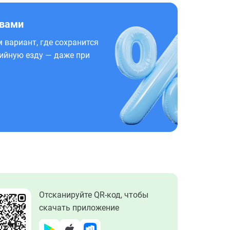
 вами
 вариант, где сохранится
ийную езду — даже при
Отсканируйте QR-код, чтобы
скачать приложение