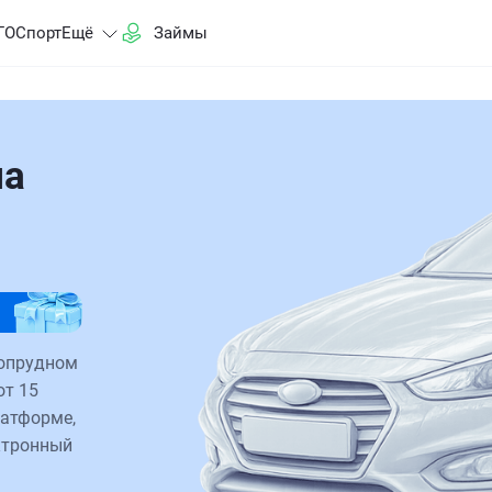
ГО
Спорт
Ещё
Займы
на
гопрудном
от 15
латформе,
ктронный