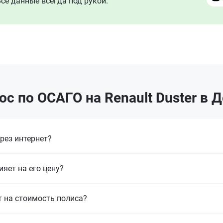
се данные всегда под рукой.
с по ОСАГО на Renault Duster в
рез интернет?
ияет на его цену?
т на стоимость полиса?