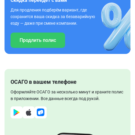
Скидка переедет с вами
Для продления подберём вариант, где
сохранится ваша скидка за безаварийную
езду — даже при смене компании.
Продлить полис
ОСАГО в вашем телефоне
Оформляйте ОСАГО за несколько минут и храните полис
в приложении. Все данные всегда под рукой.