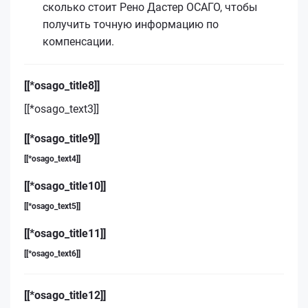
сколько стоит Рено Дастер ОСАГО, чтобы
получить точную информацию по
компенсации.
[[*osago_title8]]
[[*osago_text3]]
[[*osago_title9]]
[[*osago_text4]]
[[*osago_title10]]
[[*osago_text5]]
[[*osago_title11]]
[[*osago_text6]]
[[*osago_title12]]