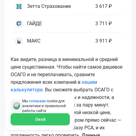
Зетта Страхование
3 617 ₽
ГАЙДЕ
3 711 ₽
МАКС
3 911 ₽
Как видите, разница в минимальной и средней
цене существенная. Чтобы найти самое дешевое
ОСАГО и не переплачивать, сравните
предложения всех компаний в
нашем
калькуляторе
. Вы сможете выбрать ОСАГО с
лучшим соотношением цены и надежности, а
Мы
собираем
cookie для
затем купить ОСАГО онлайн за пару минут.
аналитики и правильной
работы
сайта
Чтобы купить ОСАГО по самой низкой цене,
Окей
воспользуйтесь калькулятором прямо сейчас —
все полисы загружаются в базу РСА, и их
подлинность легко проверить.
Данные