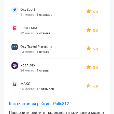
OxySport
5.0
21 место
6 отзывов
ERGO AXA
5.0
22 место
2 отзыва
Oxy Travel Premium
5.0
23 место
1 отзыв
УралСиб
5.0
24 место
1 отзыв
МАКС
4.9
25 место
15 отзывов
Как считается рейтинг Polis812
Проверить рейтинг надежности компании можно