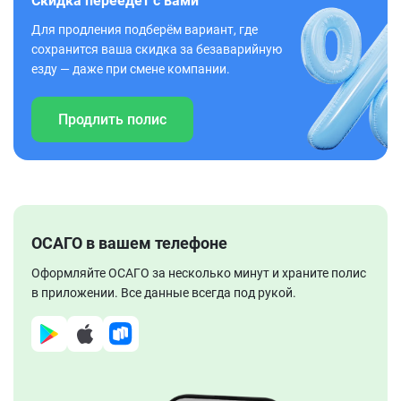
Скидка переедет с вами
Для продления подберём вариант, где
сохранится ваша скидка за безаварийную
езду — даже при смене компании.
Продлить полис
ОСАГО в вашем телефоне
Оформляйте ОСАГО за несколько минут и храните полис
в приложении. Все данные всегда под рукой.