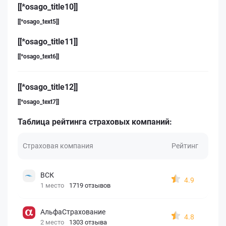
[[*osago_title10]]
[[*osago_text5]]
[[*osago_title11]]
[[*osago_text6]]
[[*osago_title12]]
[[*osago_text7]]
Таблица рейтинга страховых компаний:
Страховая компания
Рейтинг
ВСК
4.9
1 место
1719 отзывов
АльфаСтрахование
4.8
2 место
1303 отзыва