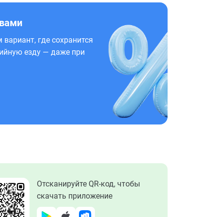
 вами
 вариант, где сохранится
ийную езду — даже при
Отсканируйте QR-код, чтобы
скачать приложение