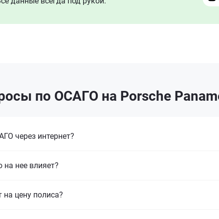
се данные всегда под рукой.
росы по ОСАГО на Porsche Paname
ГО через интернет?
 на нее влияет?
т на цену полиса?