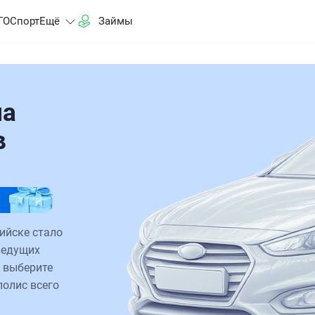
ГО
Спорт
Ещё
Займы
на
в
ийске стало
ведущих
 выберите
полис всего