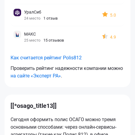
УралСиб
5.0
24 место
1 отзыв
МАКС
4.9
25 место
15 отзывов
Как считается рейтинг Polis812
Проверить рейтинг надежности компании можно
на сайте «Эксперт РА»
.
[[*osago_title13]]
Сегодня оформить полис ОСАГО можно тремя
основными способами: через онлайн-сервисы-
агрегаторы (такие как Полис 812), в офисе