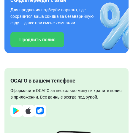
Скидка переедет с вами
Для продления подберём вариант, где
сохранится ваша скидка за безаварийную
езду — даже при смене компании.
Продлить полис
ОСАГО в вашем телефоне
Оформляйте ОСАГО за несколько минут и храните полис
в приложении. Все данные всегда под рукой.