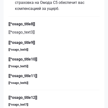
страховка на Омода С5 обеспечит вас
компенсацией за ущерб.
[[*osago_title8]]
[[*osago_text3]]
[[*osago_title9]]
[[*osago_text4]]
[[*osago_title10]]
[[*osago_text5]]
[[*osago_title11]]
[[*osago_text6]]
[[*osago_title12]]
[[*osago_text7]]