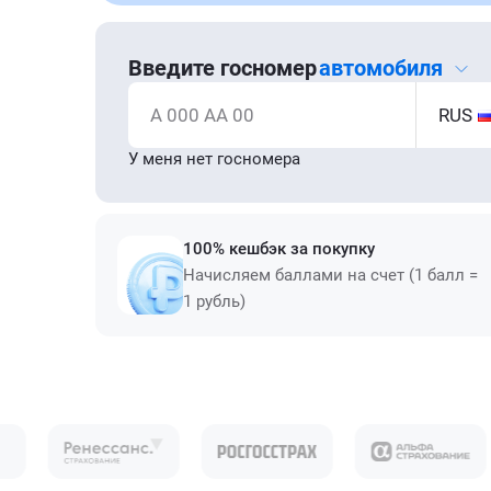
Введите госномер
автомобиля
А 000 АА 00
RUS
У меня нет госномера
100% кешбэк за покупку
Начисляем баллами на счет (1 балл =
1 рубль)