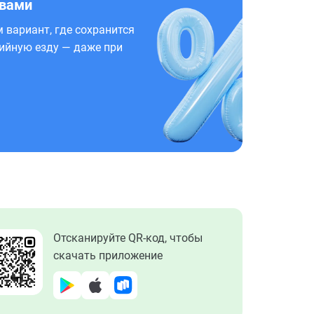
 вами
 вариант, где сохранится
ийную езду — даже при
Отсканируйте QR-код, чтобы
скачать приложение