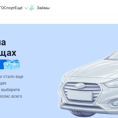
ГО
Спорт
Ещё
Займы
на
щах
 стало еще
щих
 выберите
полис всего