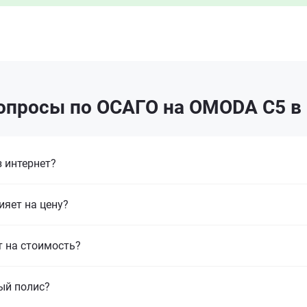
опросы по ОСАГО на OMODA C5 
 интернет?
ияет на цену?
т на стоимость?
ый полис?