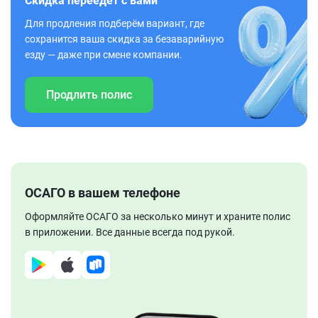
Скидка переедет с вами
Для продления подберём вариант, где
сохранится ваша скидка за безаварийную
езду — даже при смене компании.
Продлить полис
ОСАГО в вашем телефоне
Оформляйте ОСАГО за несколько минут и храните полис
в приложении. Все данные всегда под рукой.