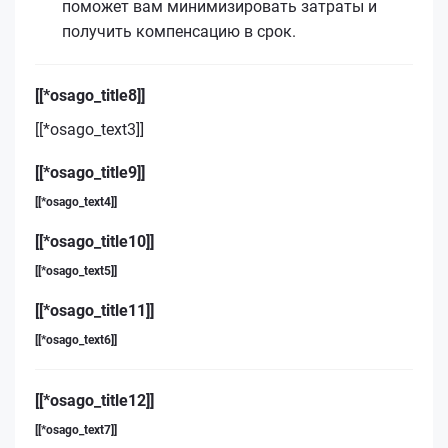
поможет вам минимизировать затраты и
получить компенсацию в срок.
[[*osago_title8]]
[[*osago_text3]]
[[*osago_title9]]
[[*osago_text4]]
[[*osago_title10]]
[[*osago_text5]]
[[*osago_title11]]
[[*osago_text6]]
[[*osago_title12]]
[[*osago_text7]]