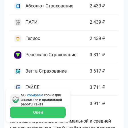
Абсолют Страхование
2 439 ₽
ПАРИ
2 439 ₽
Гелиос
2 439 ₽
Ренессанс Страхование
3 311 ₽
Зетта Страхование
3 617 ₽
ГАЙДЕ
3 711 ₽
Мы
собираем
cookie для
аналитики и правильной
МАКС
3 911 ₽
работы
сайта
Окей
Как видите, разница в минимальной и средней