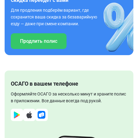
Скидка переедет с вами
Для продления подберём вариант, где
сохранится ваша скидка за безаварийную
езду — даже при смене компании.
Продлить полис
ОСАГО в вашем телефоне
Оформляйте ОСАГО за несколько минут и храните полис
в приложении. Все данные всегда под рукой.