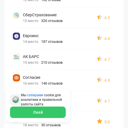
СберСтрахование
4.5
13 место
326 отзывов
Евроинс
4.8
14 место
187 отзывов
АК БАРС
4.7
15 место
210 отзывов
Согласие
4.8
16 место
146 отзывов
Мы
собираем
cookie для
Капитал Лайф
аналитики и правильной
4.7
17 место
173 отзыва
работы
сайта
Окей
Georgia assistance
5.0
18 место
30 отзывов