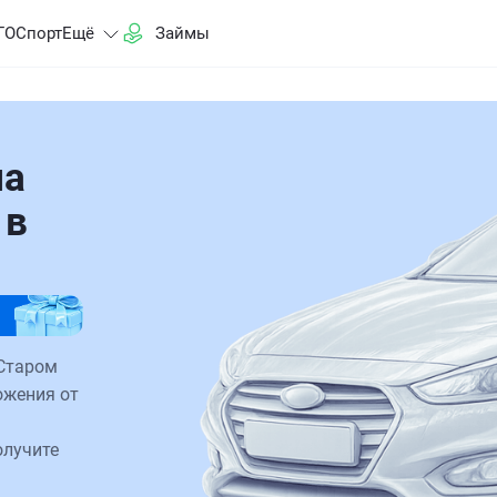
ГО
Спорт
Ещё
Займы
на
 в
 Старом
ожения от
олучите