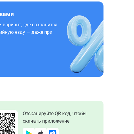
 вами
 вариант, где сохранится
ийную езду — даже при
Отсканируйте QR-код, чтобы
скачать приложение