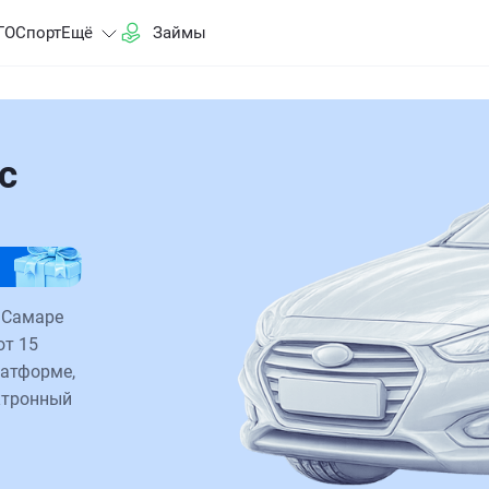
ГО
Спорт
Ещё
Займы
с
 Самаре
от 15
латформе,
ктронный