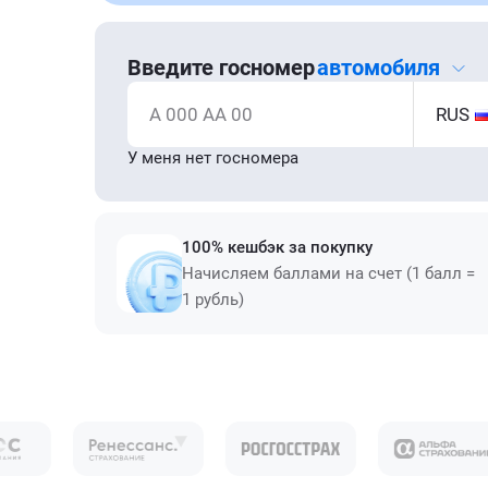
Введите госномер
автомобиля
А 000 АА 00
RUS
У меня нет госномера
100% кешбэк за покупку
Начисляем баллами на счет (1 балл =
1 рубль)