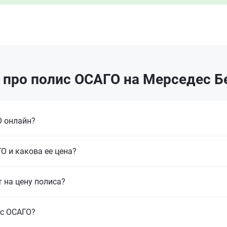
про полис ОСАГО на Мерседес Б
 онлайн?
О и какова ее цена?
т на цену полиса?
ис ОСАГО?