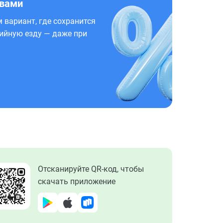
 вами
 вариант, где сохранится
ийную езду — даже при
Отсканируйте QR-код, чтобы
скачать приложение