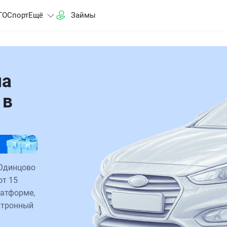
ГО
Спорт
Ещё
Займы
на
 в
 Одинцово
от 15
латформе,
ктронный