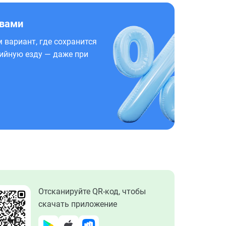
 вами
 вариант, где сохранится
ийную езду — даже при
Отсканируйте QR-код, чтобы
скачать приложение