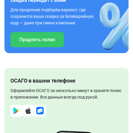
Скидка переедет с вами
Для продления подберём вариант, где
сохранится ваша скидка за безаварийную
езду — даже при смене компании.
Продлить полис
ОСАГО в вашем телефоне
Оформляйте ОСАГО за несколько минут и храните полис
в приложении. Все данные всегда под рукой.