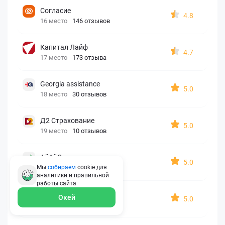
Согласие
4.8
16 место
146 отзывов
Капитал Лайф
4.7
17 место
173 отзыва
Georgia assistance
5.0
18 место
30 отзывов
Д2 Страхование
5.0
19 место
10 отзывов
АйАйСи
5.0
20 место
7 отзывов
Мы
собираем
cookie для
аналитики и правильной
работы
сайта
OxySport
Окей
5.0
21 место
6 отзывов