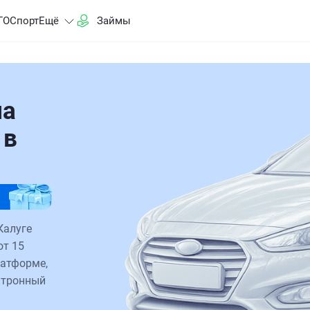
ГО
Спорт
Ещё
Займы
на
 в
Калуге
от 15
латформе,
ктронный