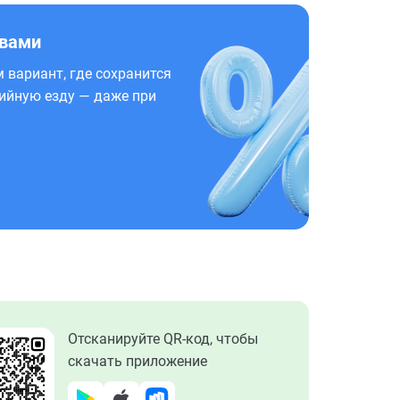
 вами
 вариант, где сохранится
ийную езду — даже при
Отсканируйте QR-код, чтобы
скачать приложение