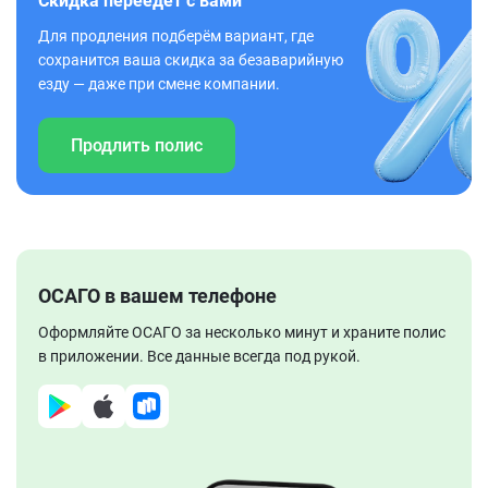
Скидка переедет с вами
Для продления подберём вариант, где
сохранится ваша скидка за безаварийную
езду — даже при смене компании.
Продлить полис
ОСАГО в вашем телефоне
Оформляйте ОСАГО за несколько минут и храните полис
в приложении. Все данные всегда под рукой.