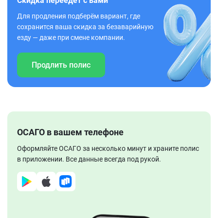
Скидка переедет с вами
Для продления подберём вариант, где
сохранится ваша скидка за безаварийную
езду — даже при смене компании.
Продлить полис
ОСАГО в вашем телефоне
Оформляйте ОСАГО за несколько минут и храните полис
в приложении. Все данные всегда под рукой.