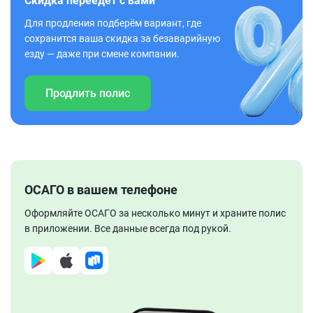
Скидка переедет с вами
Для продления подберём вариант, где
сохранится ваша скидка за безаварийную
езду — даже при смене компании.
Продлить полис
ОСАГО в вашем телефоне
Оформляйте ОСАГО за несколько минут и храните полис
в приложении. Все данные всегда под рукой.