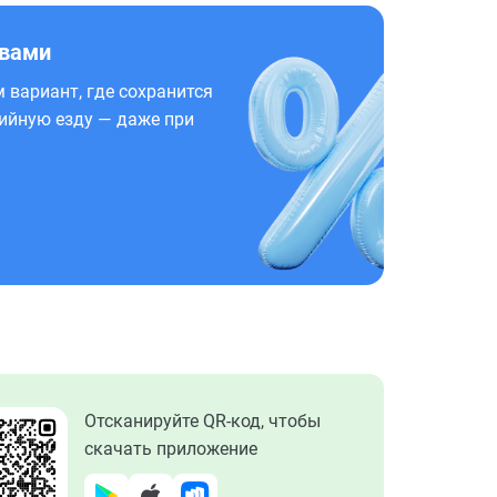
 вами
 вариант, где сохранится
ийную езду — даже при
Отсканируйте QR-код, чтобы
скачать приложение