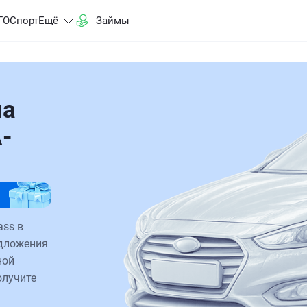
ГО
Спорт
Ещё
Займы
на
-
ass в
едложения
ной
олучите