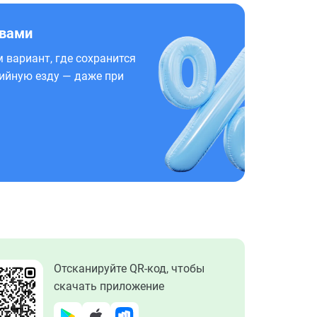
 вами
 вариант, где сохранится
ийную езду — даже при
Отсканируйте QR-код, чтобы
скачать приложение