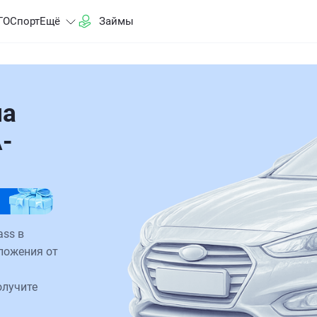
ГО
Спорт
Ещё
Займы
на
-
ass в
ложения от
олучите