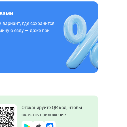
 вами
 вариант, где сохранится
ийную езду — даже при
Отсканируйте QR-код, чтобы
скачать приложение