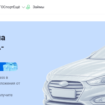
ГО
Спорт
Ещё
Займы
на
-
ass в
дложения от
олучите