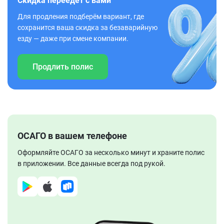
Скидка переедет с вами
Для продления подберём вариант, где
сохранится ваша скидка за безаварийную
езду — даже при смене компании.
Продлить полис
ОСАГО в вашем телефоне
Оформляйте ОСАГО за несколько минут и храните полис
в приложении. Все данные всегда под рукой.