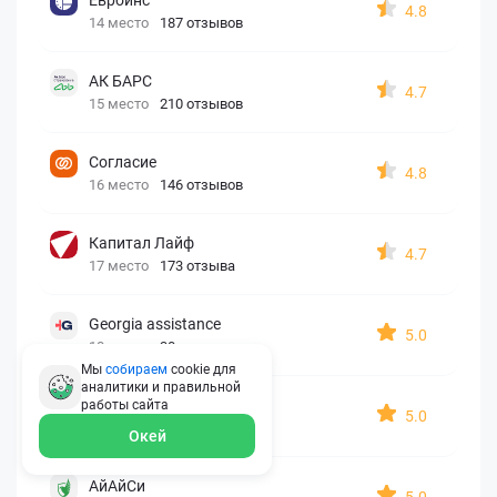
4.8
14 место
187 отзывов
АК БАРС
4.7
15 место
210 отзывов
Согласие
4.8
16 место
146 отзывов
Капитал Лайф
4.7
17 место
173 отзыва
Georgia assistance
5.0
18 место
30 отзывов
Мы
собираем
cookie для
аналитики и правильной
Д2 Страхование
работы
сайта
5.0
19 место
10 отзывов
Окей
АйАйСи
5.0