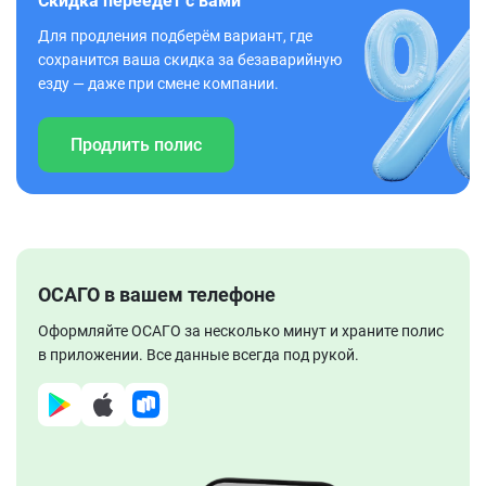
Скидка переедет с вами
Для продления подберём вариант, где
сохранится ваша скидка за безаварийную
езду — даже при смене компании.
Продлить полис
ОСАГО в вашем телефоне
Оформляйте ОСАГО за несколько минут и храните полис
в приложении. Все данные всегда под рукой.