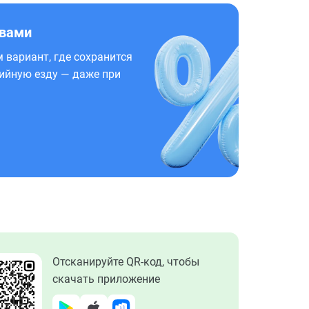
 вами
 вариант, где сохранится
ийную езду — даже при
Отсканируйте QR-код, чтобы
скачать приложение