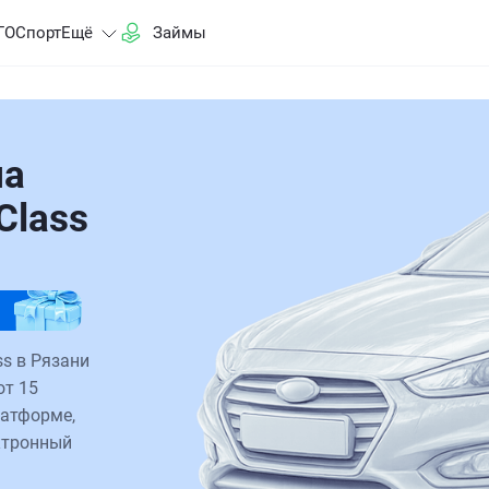
ГО
Спорт
Ещё
Займы
на
Class
s в Рязани
от 15
латформе,
ктронный