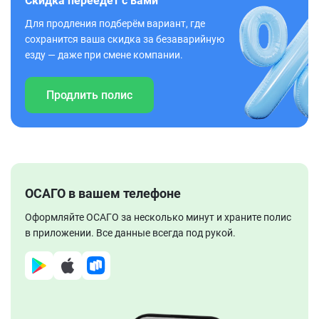
Скидка переедет с вами
Для продления подберём вариант, где
сохранится ваша скидка за безаварийную
езду — даже при смене компании.
Продлить полис
ОСАГО в вашем телефоне
Оформляйте ОСАГО за несколько минут и храните полис
в приложении. Все данные всегда под рукой.