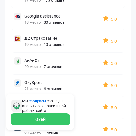
17 место
173 отзыва
Georgia assistance
5.0
18 место
30 отзывов
Д2 Страхование
5.0
19 место
10 отзывов
АйАйСи
5.0
20 место
7 отзывов
OxySport
5.0
21 место
6 отзывов
Мы
собираем
cookie для
ERGO AXA
аналитики и правильной
5.0
22 место
2 отзыва
работы
сайта
Окей
Oxy Travel Premium
5.0
23 место
1 отзыв