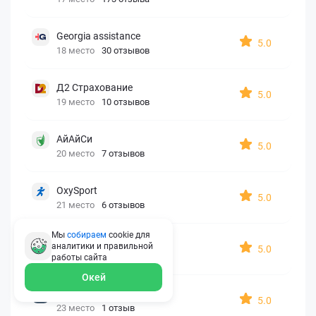
Georgia assistance
5.0
18 место
30 отзывов
Д2 Страхование
5.0
19 место
10 отзывов
АйАйСи
5.0
20 место
7 отзывов
OxySport
5.0
21 место
6 отзывов
Мы
собираем
cookie для
ERGO AXA
аналитики и правильной
5.0
22 место
2 отзыва
работы
сайта
Окей
Oxy Travel Premium
5.0
23 место
1 отзыв