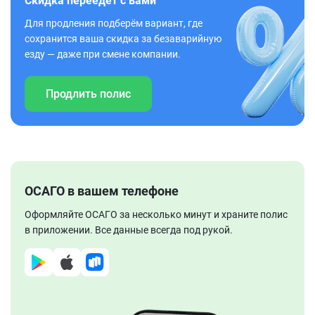
Скидка переедет с вами
Для продления подберём вариант, где
сохранится ваша скидка за безаварийную
езду — даже при смене компании.
Продлить полис
ОСАГО в вашем телефоне
Оформляйте ОСАГО за несколько минут и храните полис
в приложении. Все данные всегда под рукой.