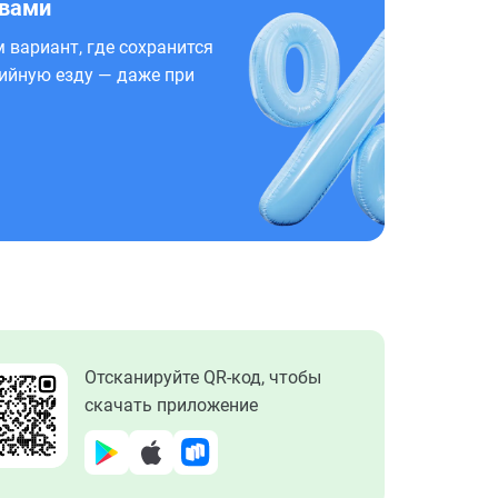
 вами
 вариант, где сохранится
ийную езду — даже при
Отсканируйте QR-код, чтобы
скачать приложение