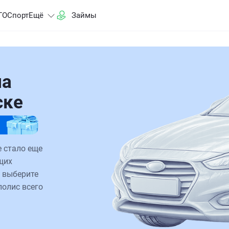
ГО
Спорт
Ещё
Займы
на
ске
 стало еще
щих
 выберите
полис всего