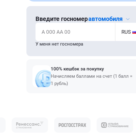
Введите госномер
автомобиля
А 000 АА 00
RUS
У меня нет госномера
100% кешбэк за покупку
Начисляем баллами на счет (1 балл =
1 рубль)