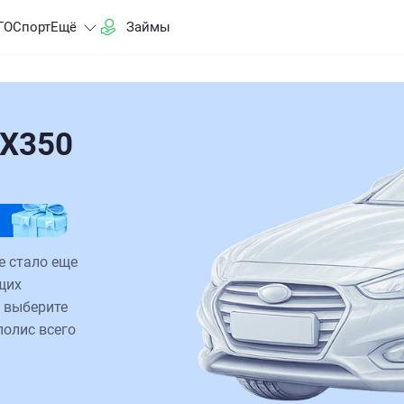
ГО
Спорт
Ещё
Займы
RX350
е стало еще
щих
 выберите
полис всего