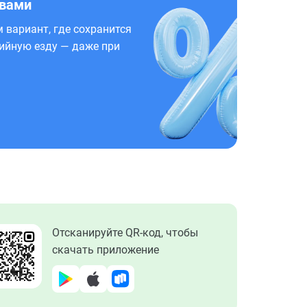
 вами
 вариант, где сохранится
ийную езду — даже при
Отсканируйте QR-код, чтобы
скачать приложение