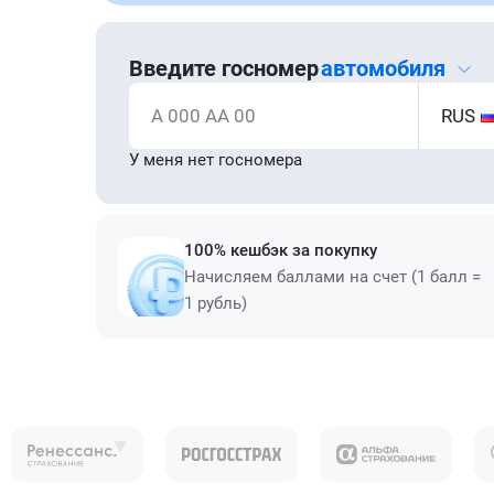
Введите госномер
автомобиля
А 000 АА 00
RUS
У меня нет госномера
100% кешбэк за покупку
Начисляем баллами на счет (1 балл =
1 рубль)