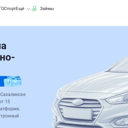
ГО
Спорт
Ещё
Займы
на
но-
-Сахалинске
от 15
латформе,
ктронный