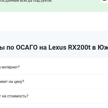
се данные всегда под рукой.
ы по ОСАГО на Lexus RX200t в Ю
 интернет?
ияет на цену?
т на стоимость?