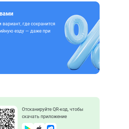
 вами
 вариант, где сохранится
ийную езду — даже при
Отсканируйте QR-код, чтобы
скачать приложение