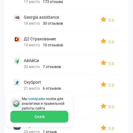
17 место
173 отзыва
Georgia assistance
5.0
18 место
30 отзывов
Д2 Страхование
5.0
19 место
10 отзывов
АйАйСи
5.0
20 место
7 отзывов
OxySport
5.0
21 место
6 отзывов
Мы
собираем
cookie для
ERGO AXA
аналитики и правильной
5.0
работы
сайта
22 место
2 отзыва
Окей
Oxy Travel Premium
5.0
23 место
1 отзыв