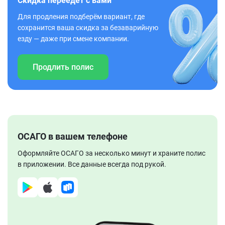
Скидка переедет с вами
Для продления подберём вариант, где
сохранится ваша скидка за безаварийную
езду — даже при смене компании.
Продлить полис
ОСАГО в вашем телефоне
Оформляйте ОСАГО за несколько минут и храните полис
в приложении. Все данные всегда под рукой.