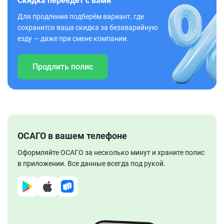
Скидка переедет с вами
Для продления подберём вариант, где
сохранится ваша скидка за безаварийную
езду — даже при смене компании.
Продлить полис
ОСАГО в вашем телефоне
Оформляйте ОСАГО за несколько минут и храните полис
в приложении. Все данные всегда под рукой.