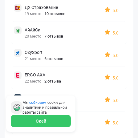
Д2 Страхование
5.0
19 место
10 отзывов
АйАйСи
5.0
20 место
7 отзывов
OxySport
5.0
21 место
6 отзывов
ERGO AXA
5.0
22 место
2 отзыва
Oxy Travel Premium
5.0
Мы
собираем
cookie для
23 место
1 отзыв
аналитики и правильной
работы
сайта
УралСиб
Окей
5.0
24 место
1 отзыв