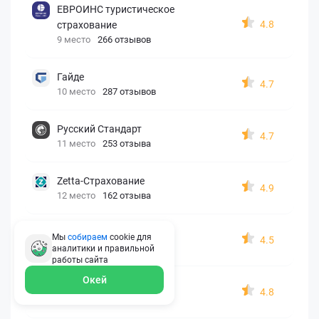
ЕВРОИНС туристическое
4.8
страхование
9 место
266 отзывов
Гайде
4.7
10 место
287 отзывов
Русский Стандарт
4.7
11 место
253 отзыва
Zetta-Страхование
4.9
12 место
162 отзыва
СберСтрахование
Мы
собираем
cookie для
4.5
13 место
326 отзывов
аналитики и правильной
работы
сайта
Окей
Евроинс
4.8
14 место
187 отзывов