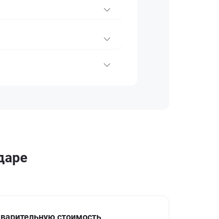
даре
варительную стоимость