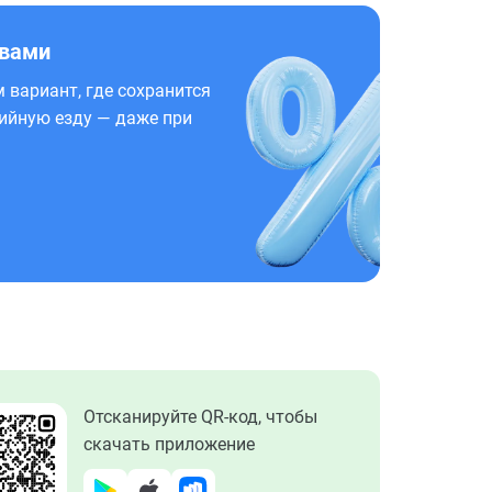
 вами
 вариант, где сохранится
ийную езду — даже при
Отсканируйте QR-код, чтобы
скачать приложение