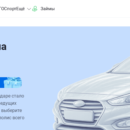
ГО
Спорт
Ещё
Займы
на
даре стало
ведущих
 выберите
полис всего