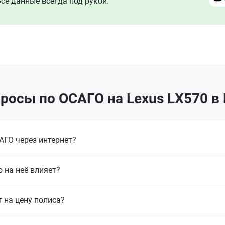
се данные всегда под рукой.
росы по ОСАГО на Lexus LX570 в
ГО через интернет?
 на неё влияет?
т на цену полиса?