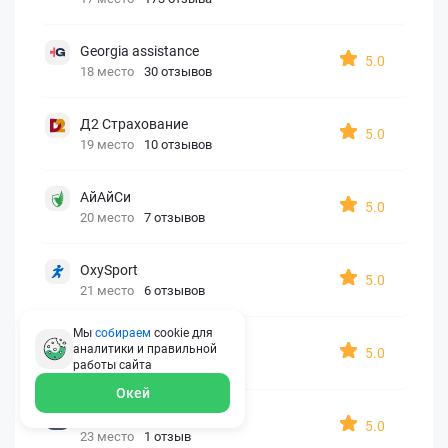
Georgia assistance
5.0
18 место
30 отзывов
Д2 Страхование
5.0
19 место
10 отзывов
АйАйСи
5.0
20 место
7 отзывов
OxySport
5.0
21 место
6 отзывов
Мы
собираем
cookie для
ERGO AXA
аналитики и правильной
5.0
22 место
2 отзыва
работы
сайта
Окей
Oxy Travel Premium
5.0
23 место
1 отзыв