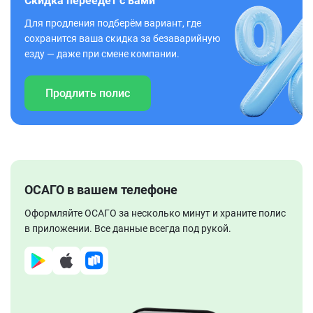
Скидка переедет с вами
Для продления подберём вариант, где
сохранится ваша скидка за безаварийную
езду — даже при смене компании.
Продлить полис
ОСАГО в вашем телефоне
Оформляйте ОСАГО за несколько минут и храните полис
в приложении. Все данные всегда под рукой.