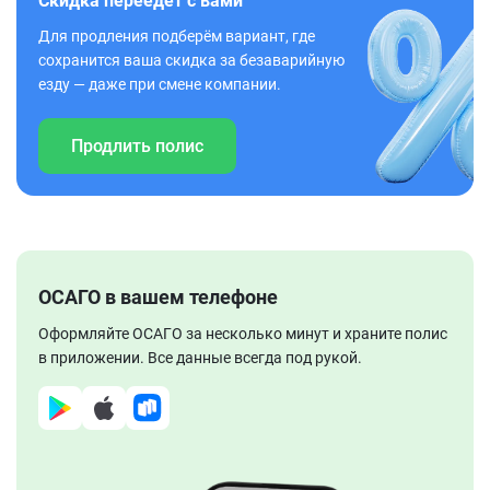
Скидка переедет с вами
Для продления подберём вариант, где
сохранится ваша скидка за безаварийную
езду — даже при смене компании.
Продлить полис
ОСАГО в вашем телефоне
Оформляйте ОСАГО за несколько минут и храните полис
в приложении. Все данные всегда под рукой.