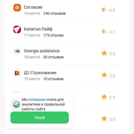
Согласие
4.8
16 место
146 отзывов
Капитал Лайф
4.7
17 место
173 отзыва
Georgia assistance
5.0
18 место
30 отзывов
Д2 Страхование
5.0
19 место
10 отзывов
АйАйСи
5.0
Мы
собираем
cookie для
20 место
7 отзывов
аналитики и правильной
работы
сайта
OxySport
Окей
5.0
21 место
6 отзывов