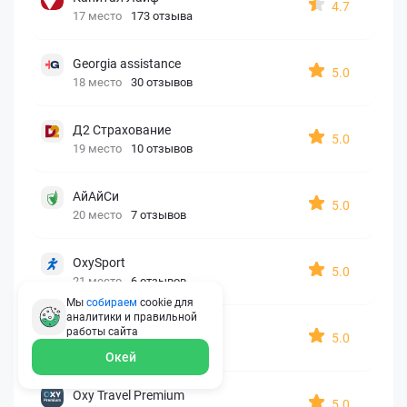
4.7
17 место
173 отзыва
Georgia assistance
5.0
18 место
30 отзывов
Д2 Страхование
5.0
19 место
10 отзывов
АйАйСи
5.0
20 место
7 отзывов
OxySport
5.0
21 место
6 отзывов
Мы
собираем
cookie для
аналитики и правильной
ERGO AXA
работы
сайта
5.0
22 место
2 отзыва
Окей
Oxy Travel Premium
5.0