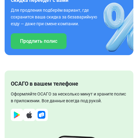
Скидка переедет с вами
Для продления подберём вариант, где
сохранится ваша скидка за безаварийную
езду — даже при смене компании.
Продлить полис
ОСАГО в вашем телефоне
Оформляйте ОСАГО за несколько минут и храните полис
в приложении. Все данные всегда под рукой.