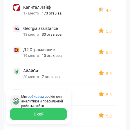
Капитал Лайф
4.7
17 место
173 отзыва
Georgia assistance
5.0
18 место
30 отзывов
Д2 Страхование
5.0
19 место
10 отзывов
АйАйСи
5.0
20 место
7 отзывов
OxySport
5.0
Мы
собираем
cookie для
21 место
6 отзывов
аналитики и правильной
работы
сайта
ERGO AXA
Окей
5.0
22 место
2 отзыва