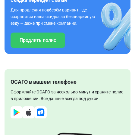
Скидка переедет с вами
Для продления подберём вариант, где
сохранится ваша скидка за безаварийную
езду — даже при смене компании.
Продлить полис
ОСАГО в вашем телефоне
Оформляйте ОСАГО за несколько минут и храните полис
в приложении. Все данные всегда под рукой.