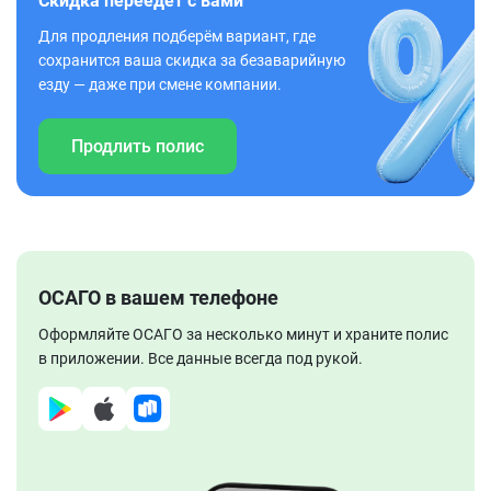
Скидка переедет с вами
Для продления подберём вариант, где
сохранится ваша скидка за безаварийную
езду — даже при смене компании.
Продлить полис
ОСАГО в вашем телефоне
Оформляйте ОСАГО за несколько минут и храните полис
в приложении. Все данные всегда под рукой.