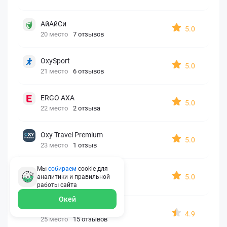
АйАйСи
5.0
20 место
7 отзывов
OxySport
5.0
21 место
6 отзывов
ERGO AXA
5.0
22 место
2 отзыва
Oxy Travel Premium
5.0
23 место
1 отзыв
Мы
собираем
cookie для
УралСиб
5.0
аналитики и правильной
24 место
1 отзыв
работы
сайта
Окей
МАКС
4.9
25 место
15 отзывов