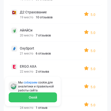
Д2 Страхование
5.0
19 место
10 отзывов
АйАйСи
5.0
20 место
7 отзывов
OxySport
5.0
21 место
6 отзывов
ERGO AXA
5.0
22 место
2 отзыва
Мы
собираем
cookie для
Oxy Travel Premium
аналитики и правильной
5.0
23 место
1 отзыв
работы
сайта
Окей
УралСиб
5.0
24 место
1 отзыв