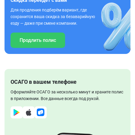
Скидка переедет с вами
Для продления подберём вариант, где
сохранится ваша скидка за безаварийную
езду — даже при смене компании.
Продлить полис
ОСАГО в вашем телефоне
Оформляйте ОСАГО за несколько минут и храните полис
в приложении. Все данные всегда под рукой.