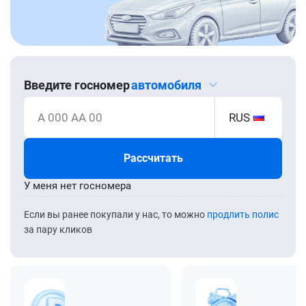
Введите госномер
автомобиля
А 000 АА 00
RUS
Рассчитать
У меня нет госномера
Если вы ранее покупали у нас, то можно
продлить полис
за пару кликов