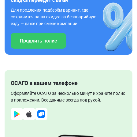
Скидка переедет с вами
Для продления подберём вариант, где
сохранится ваша скидка за безаварийную
езду — даже при смене компании.
Продлить полис
ОСАГО в вашем телефоне
Оформляйте ОСАГО за несколько минут и храните полис
в приложении. Все данные всегда под рукой.