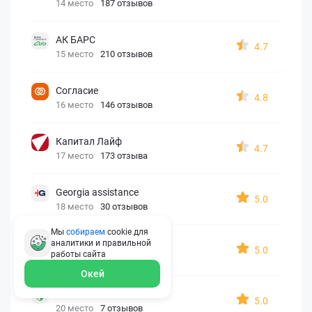
14 место
187 отзывов
АК БАРС
4.7
15 место
210 отзывов
Согласие
4.8
16 место
146 отзывов
Капитал Лайф
4.7
17 место
173 отзыва
Georgia assistance
5.0
18 место
30 отзывов
Мы
собираем
cookie для
Д2 Страхование
аналитики и правильной
5.0
работы
сайта
19 место
10 отзывов
Окей
АйАйСи
5.0
20 место
7 отзывов