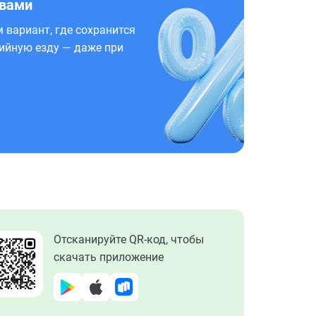
 вами
 вариант, где сохранится
ийную езду — даже при
Отсканируйте QR-код, чтобы
скачать приложение