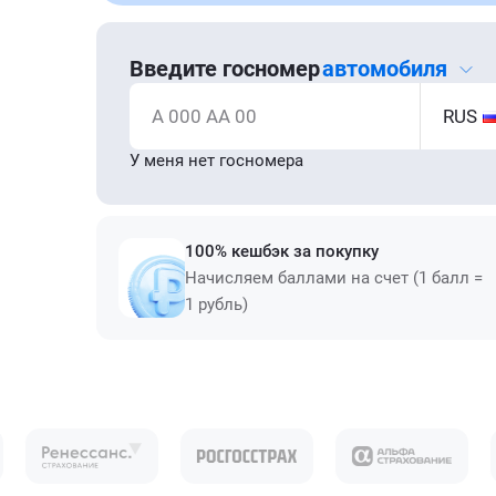
Введите госномер
автомобиля
А 000 АА 00
RUS
У меня нет госномера
100% кешбэк за покупку
Начисляем баллами на счет (1 балл =
1 рубль)