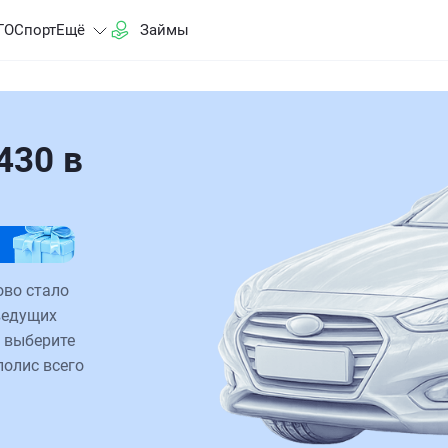
ГО
Спорт
Ещё
Займы
430 в
ово стало
ведущих
 выберите
полис всего