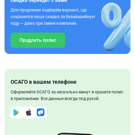
Скидка переедет с вами
Для продления подберём вариант, где
сохранится ваша скидка за безаварийную
езду — даже при смене компании.
Продлить полис
ОСАГО в вашем телефоне
Оформляйте ОСАГО за несколько минут и храните полис
в приложении. Все данные всегда под рукой.