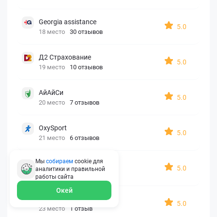
Georgia assistance
5.0
18 место
30 отзывов
Д2 Страхование
5.0
19 место
10 отзывов
АйАйСи
5.0
20 место
7 отзывов
OxySport
5.0
21 место
6 отзывов
Мы
собираем
cookie для
ERGO AXA
5.0
аналитики и правильной
22 место
2 отзыва
работы
сайта
Окей
Oxy Travel Premium
5.0
23 место
1 отзыв