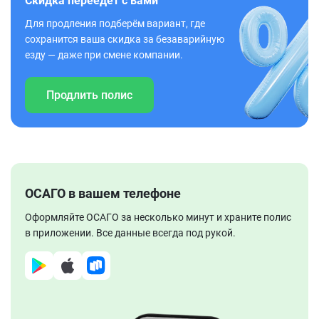
Скидка переедет с вами
Для продления подберём вариант, где
сохранится ваша скидка за безаварийную
езду — даже при смене компании.
Продлить полис
ОСАГО в вашем телефоне
Оформляйте ОСАГО за несколько минут и храните полис
в приложении. Все данные всегда под рукой.