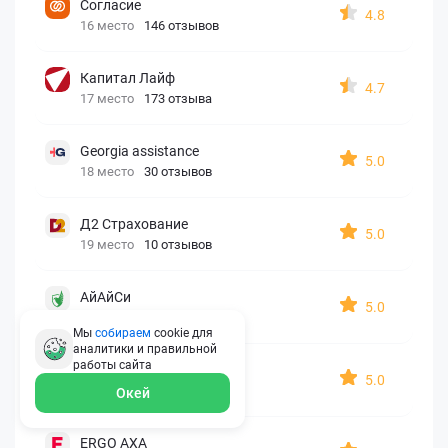
Согласие
4.8
16 место
146 отзывов
Капитал Лайф
4.7
17 место
173 отзыва
Georgia assistance
5.0
18 место
30 отзывов
Д2 Страхование
5.0
19 место
10 отзывов
АйАйСи
5.0
20 место
7 отзывов
Мы
собираем
cookie для
аналитики и правильной
работы
сайта
OxySport
5.0
21 место
6 отзывов
Окей
ERGO AXA